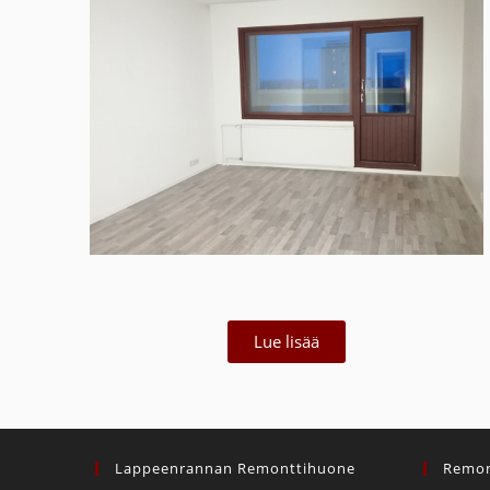
Lue lisää
Lappeenrannan Remonttihuone
Remon